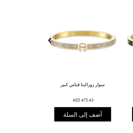
سوار زورالينا قياس كبير
AED 473.43
أضف إلى السلة