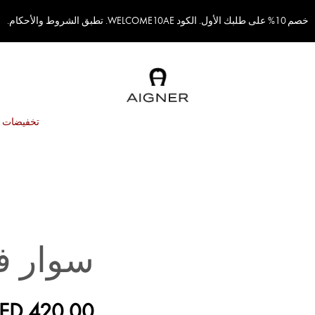
خصم 10% على طلبك الأول. الكود WELCOME10AE. تطبق الشروط والأحكام.
تخفيضات
سوار في
ED 420.00