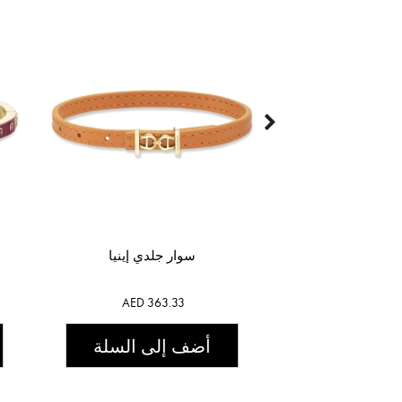
سوار جلدي إينيا
AED 363.33
أضف إلى السلة