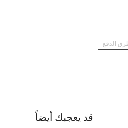
رق الدفع
قد يعجبك أيضاً