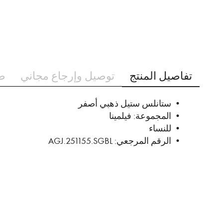
تخطي
إلى
تفاصيل المنتج
توصيل وإرجاع مجاني
ط
بداية
معرض
الصور
• ستانلس ستيل ذهبي أصفر
• المجموعة: فيلمينا
• للنساء
• الرقم المرجعي: AGJ.251155.SGBL