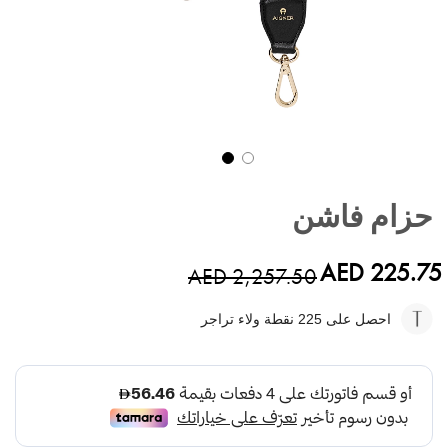
تخطي
إلى
حزام فاشن
بداية
معرض
الصور
AED 225.75
AED 2,257.50
احصل على 225
نقطة ولاء تراجر