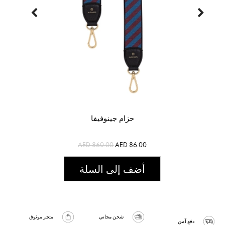
حزام جينوفيفا
AED 860.00
AED 86.00
أضف إلى السلة