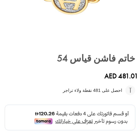
تخطي
إلى
خاتم فاشن قياس 54
بداية
معرض
الصور
AED 481.01
احصل على 481
نقطة ولاء تراجر