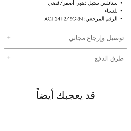
• ستانلس ستيل ذهبي أصفر/فضي
• للنساء
• الرقم المرجعي: AGJ.241127.SGRN
توصيل وإرجاع مجاني
طرق الدفع
قد يعجبك أيضاً