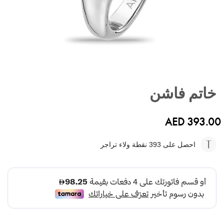
تخطي
إلى
خاتم فاشن
بداية
معرض
الصور
AED 393.00
احصل على 393
نقطة ولاء تراجر