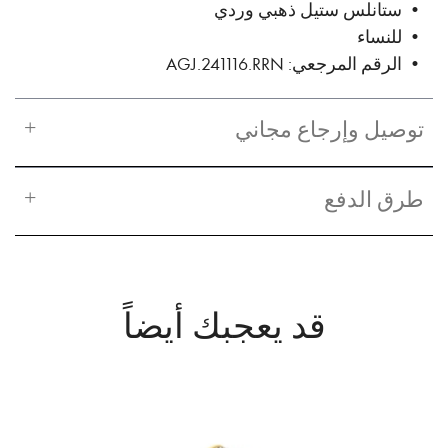
• ستانلس ستيل ذهبي وردي
• للنساء
• الرقم المرجعي: AGJ.241116.RRN
توصيل وإرجاع مجاني
طرق الدفع
قد يعجبك أيضاً