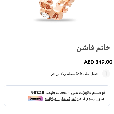
تخطي
إلى
خاتم فاشن
بداية
معرض
الصور
AED 349.00
احصل على 349
نقطة ولاء تراجر