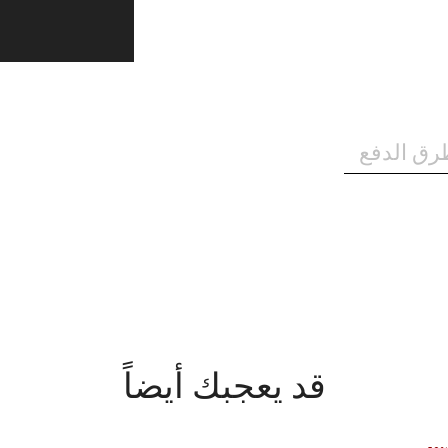
رق الدفع
قد يعجبك أيضاً