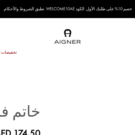
خصم 10% على طلبك الأول. الكود WELCOME10AE. تطبق الشروط والأحكام.
تخفيضات
خاتم ف
ED 174.50