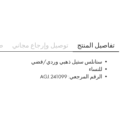
تخطي
إلى
تفاصيل المنتج
توصيل وإرجاع مجاني
ط
بداية
معرض
الصور
• ستانلس ستيل ذهبي وردي/فضي
• للنساء
• الرقم المرجعي: AGJ.241099