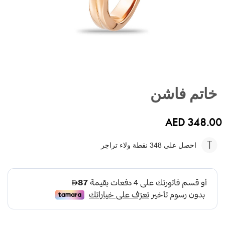
تخطي
إلى
خاتم فاشن
بداية
معرض
الصور
AED 348.00
احصل على 348
نقطة ولاء تراجر