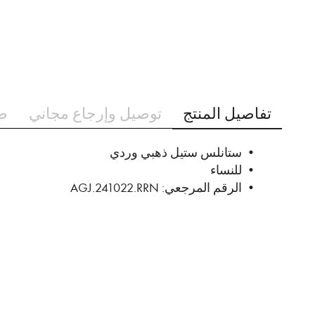
تخطي
إلى
بداية
تفاصيل المنتج
توصيل وإرجاع مجاني
ط
معرض
الصور
• ستانلس ستيل ذهبي وردي
• للنساء
• الرقم المرجعي: AGJ.241022.RRN