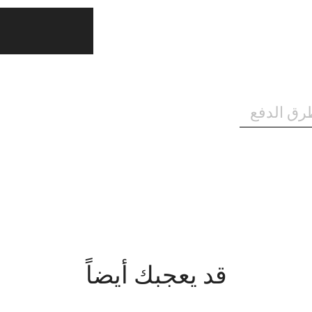
رق الدفع
قد يعجبك أيضاً