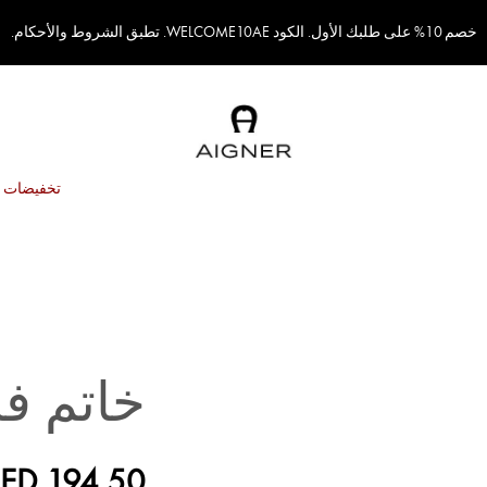
خصم 10% على طلبك الأول. الكود WELCOME10AE. تطبق الشروط والأحكام.
تخفيضات
خاتم ف
ED 194.50