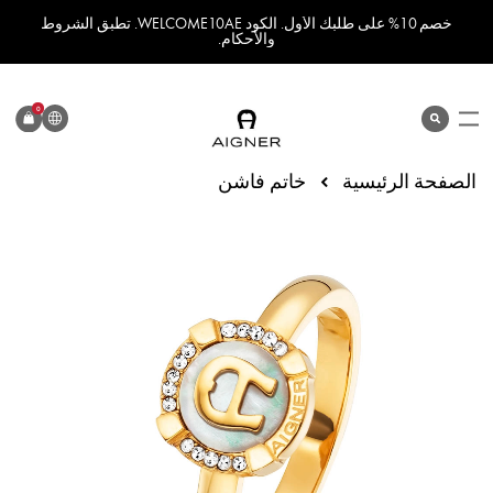
خصم 10% على طلبك الأول. الكود WELCOME10AE. تطبق الشروط
والأحكام.
اللغة
0
search
المنتج
الصفحة الرئيسية
خاتم فاشن
انتقل
إلى
النهاية
معرض
الصور