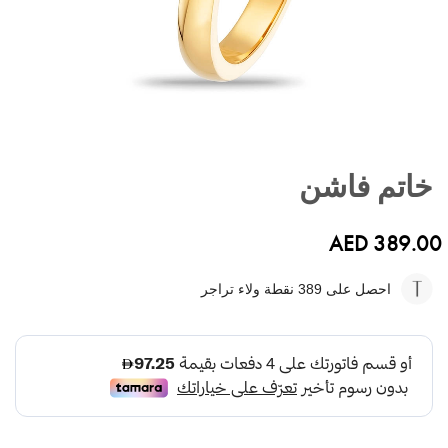
تخطي
إلى
خاتم فاشن
بداية
معرض
الصور
AED 389.00
احصل على 389
نقطة ولاء تراجر