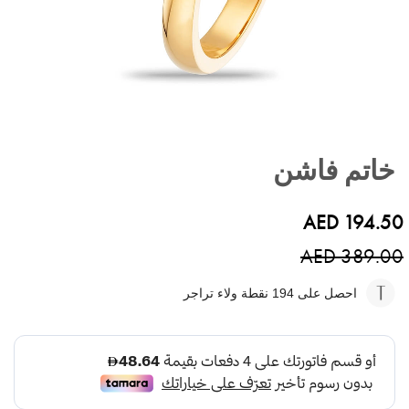
تخطي
إلى
خاتم فاشن
بداية
معرض
الصور
AED 194.50
AED 389.00
احصل على 194
نقطة ولاء تراجر