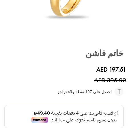
تخطي
إلى
خاتم فاشن
بداية
معرض
الصور
AED 197.51
AED 395.00
احصل على 197
نقطة ولاء تراجر