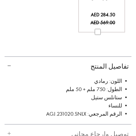
السعر
AED 284.50
الخاص
AED 569.00
تفاصيل المنتج
• اللون: رمادي
• الطول: 750 ملم + 50 ملم
• ستانلس ستيل
• للنساء
• الرقم المرجعي: AGJ.231020.SNLX
توصيل وإرجاع مجاني