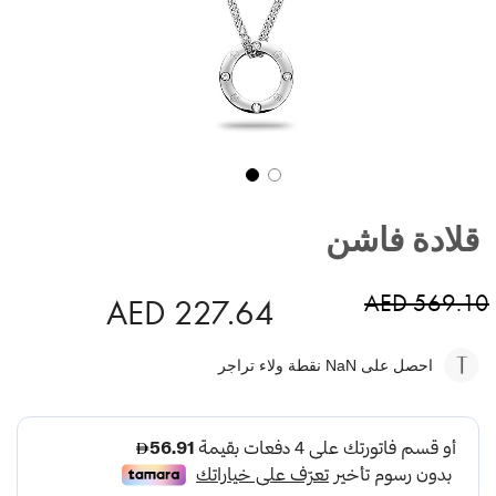
تخطي
إلى
قلادة فاشن
بداية
معرض
الصور
AED 569.10
AED 227.64
احصل على NaN
نقطة ولاء تراجر