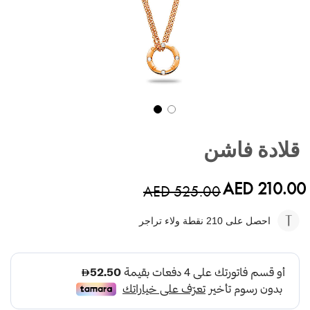
تخطي
إلى
قلادة فاشن
بداية
معرض
الصور
AED 210.00
AED 525.00
احصل على 210
نقطة ولاء تراجر