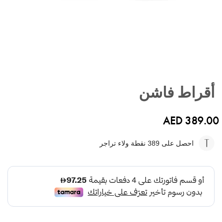
تخطي
إلى
أقراط فاشن
بداية
معرض
الصور
AED 389.00
احصل على 389
نقطة ولاء تراجر