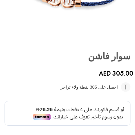
تخطي
إلى
سوار فاشن
بداية
معرض
الصور
AED 305.00
احصل على 305
نقطة ولاء تراجر