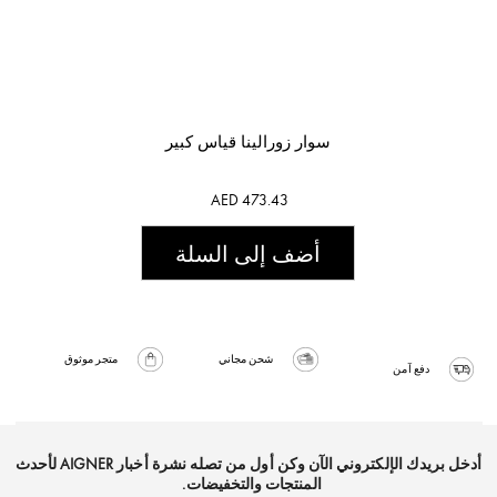
سوار زورالينا قياس كبير
AED 473.43
أضف إلى السلة