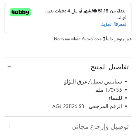
غير متوفر حالياً
Notify me when it's available
تفاصيل المنتج
• ستانلس ستيل/عرق اللؤلؤ
• 170+35 ملم
• للنساء
• الرقم المرجعي: AGJ.231126.SBL
توصيل وإرجاع مجاني