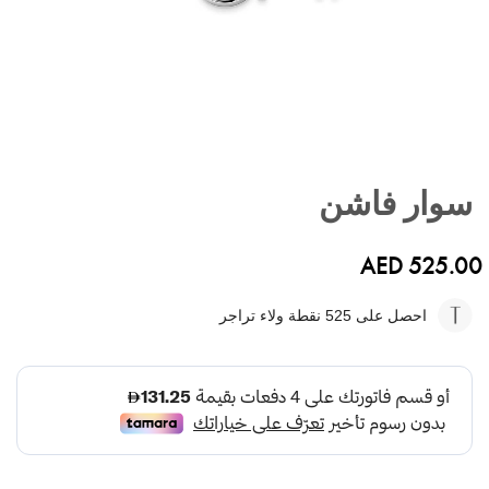
تخطي
إلى
سوار فاشن
بداية
معرض
الصور
AED 525.00
احصل على 525
نقطة ولاء تراجر