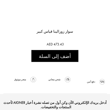
سوار زورالينا قياس كبير
AED 473.43
أضف إلى السلة