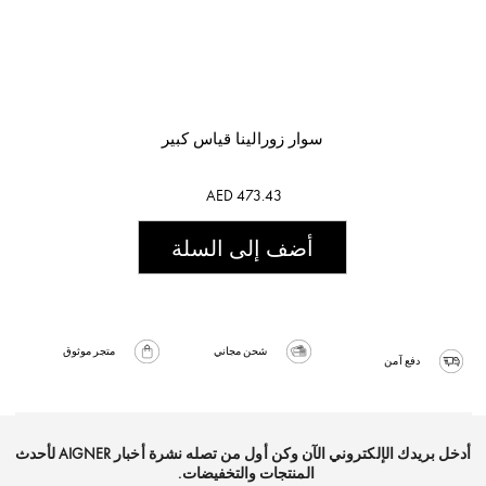
سوار زورالينا قياس كبير
AED 473.43
أضف إلى السلة