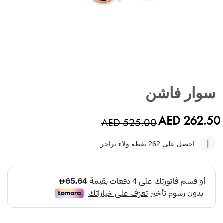
تخطي
إلى
سوار فاشن
بداية
معرض
الصور
AED 262.50
AED 525.00
احصل على 262
نقطة ولاء تراجر