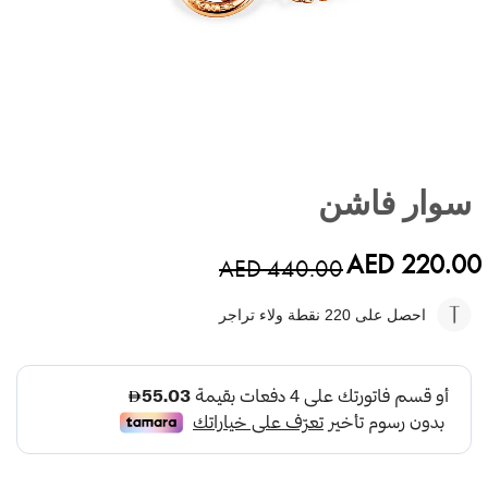
تخطي
إلى
سوار فاشن
بداية
معرض
الصور
AED 220.00
AED 440.00
احصل على 220
نقطة ولاء تراجر