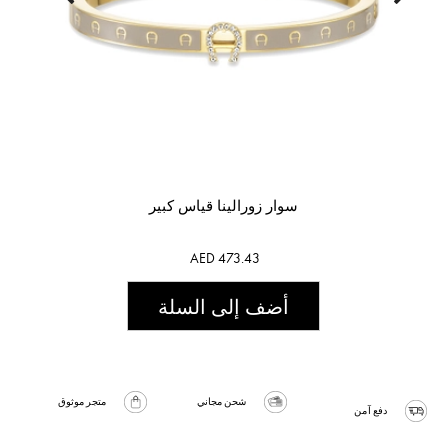
سوار زورالينا قياس كبير
AED 473.43
أضف إلى السلة