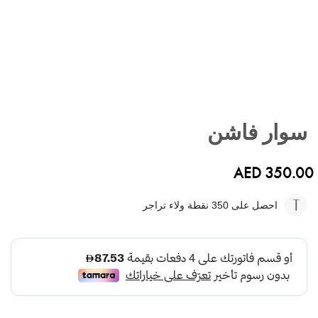
تخطي
إلى
سوار فاشن
بداية
معرض
الصور
AED 350.00
احصل على 350
نقطة ولاء تراجر