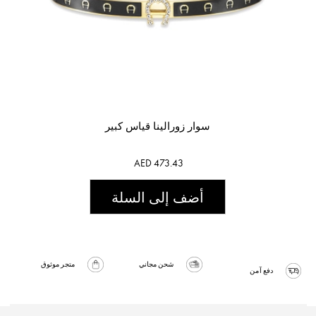
سوار زورالينا قياس كبير
AED 473.43
أضف إلى السلة