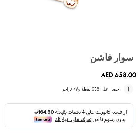
تخطي
إلى
سوار فاشن
بداية
معرض
الصور
AED 658.00
احصل على 658
نقطة ولاء تراجر