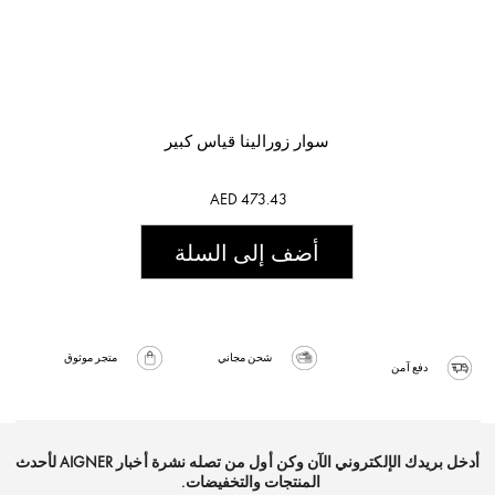
سوار زورالينا قياس كبير
AED 473.43
أضف إلى السلة