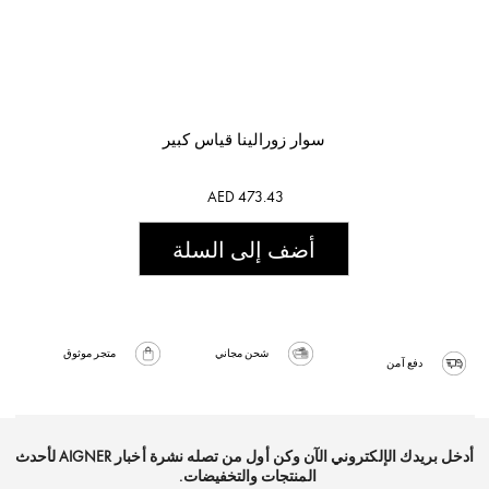
سوار زورالينا قياس كبير
AED 473.43
أضف إلى السلة