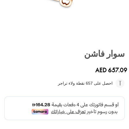
تخطي
إلى
سوار فاشن
بداية
معرض
الصور
AED 657.09
احصل على 657
نقطة ولاء تراجر