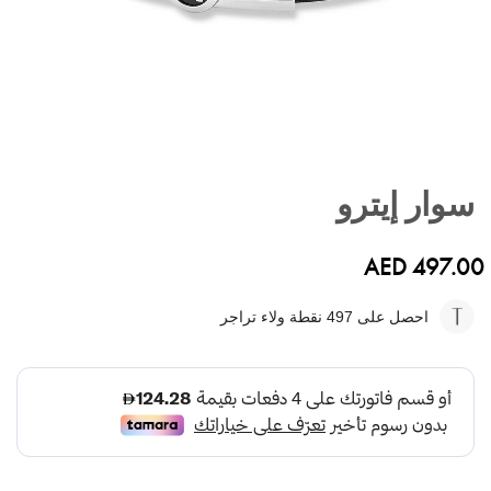
تخطي
إلى
سوار إيترو
بداية
معرض
الصور
AED 497.00
احصل على 497
نقطة ولاء تراجر