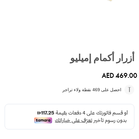
تخطي
إلى
أزرار أكمام إميليو
بداية
معرض
الصور
AED 469.00
احصل على 469
نقطة ولاء تراجر