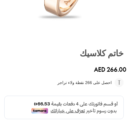
تخطي
إلى
خاتم كلاسيك
بداية
معرض
الصور
AED 266.00
احصل على 266
نقطة ولاء تراجر