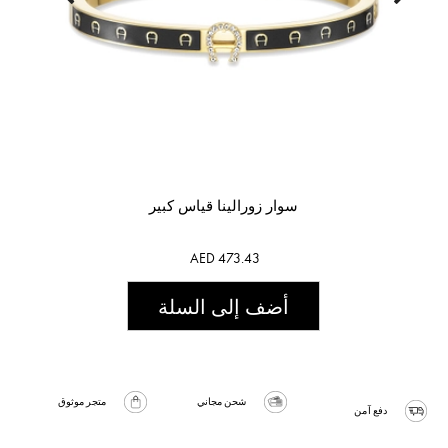
سوار زورالينا قياس كبير
AED 473.43
أضف إلى السلة