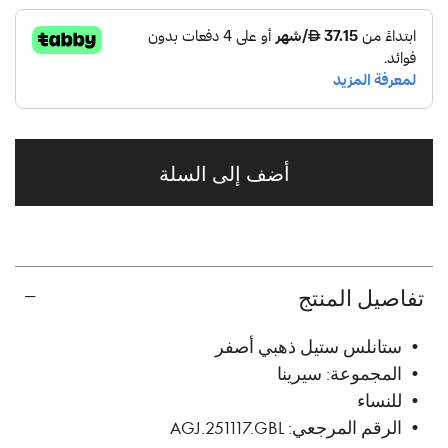
أضف إلى السلة
تفاصيل المنتج
• ستانلس ستيل ذهبي أصفر
• المجموعة: سيرينا
• للنساء
• الرقم المرجعي: AGJ.251117.GBL