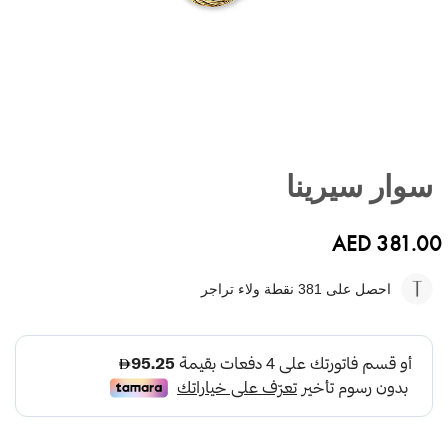
تخطي
إلى
سوار سيرينا
بداية
معرض
الصور
AED 381.00
احصل على 381
نقطة ولاء تراجر