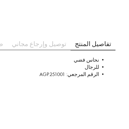
تخطي
إلى
تفاصيل المنتج
توصيل وإرجاع مجاني
ط
بداية
معرض
الصور
• نحاس فضي
• للرجال
• الرقم المرجعي: AGP.251001