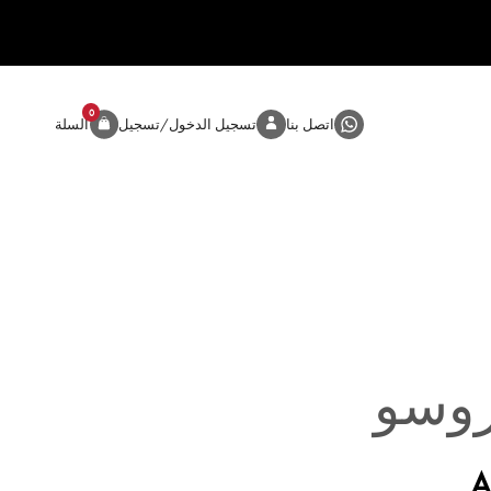
0
المنتج
اتصل بنا
تسجيل الدخول/تسجيل
السلة
روسو
A