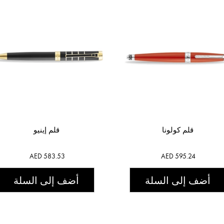
قلم كولونا
قلم إينيو
AED 583.53
AED 595.24
أضف إلى السلة
أضف إلى السلة