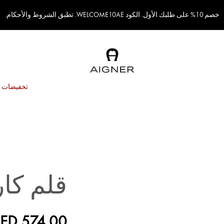
خصم 10% على طلبك الأول. الكود WELCOME10AE. تطبق الشروط والأحكام.
تخفيضات
قلم كا
ED 574.00