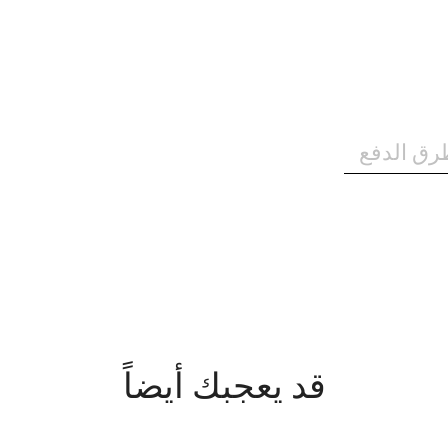
رق الدفع
قد يعجبك أيضاً