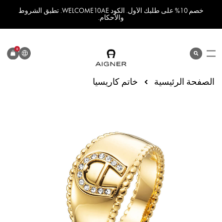
خصم 10% على طلبك الأول. الكود WELCOME10AE. تطبق الشروط
والأحكام.
اللغة
0
search
المنتج
الصفحة الرئيسية
خاتم كاريسيا
انتقل
إلى
النهاية
معرض
الصور