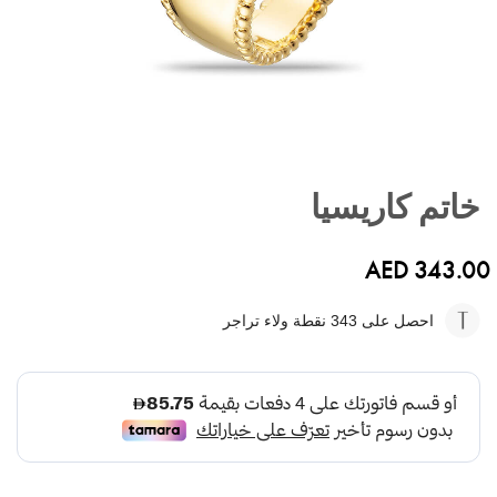
تخطي
إلى
خاتم كاريسيا
بداية
معرض
الصور
AED 343.00
احصل على 343
نقطة ولاء تراجر