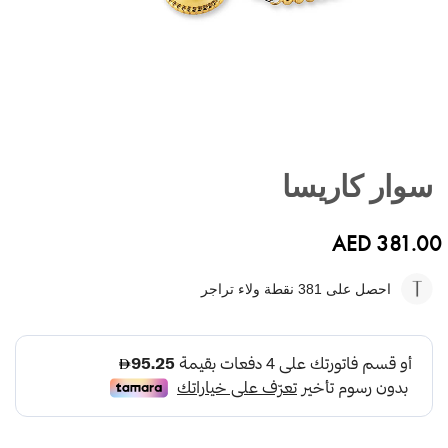
تخطي
إلى
سوار كاريسا
بداية
معرض
الصور
AED 381.00
احصل على 381
نقطة ولاء تراجر