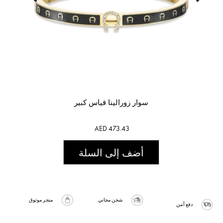
سوار زورالينا قياس كبير
AED 473.43
أضف إلى السلة