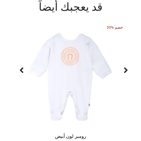
قد يعجبك أيضاً
50% خصم
رومبر لون أبيض