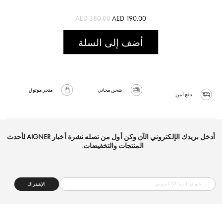
AED 380.00
AED 190.00
أضف إلى السلة
شحن مجاني
متجر موثوق
دفع آمن