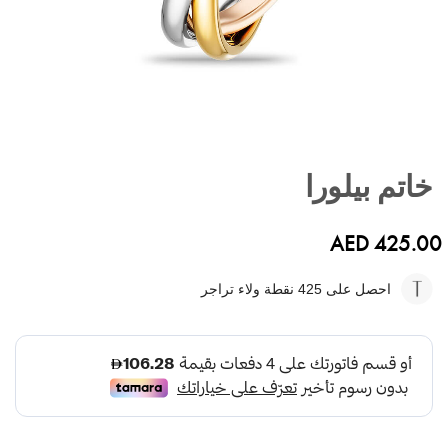
تخطي
إلى
خاتم بيلورا
بداية
معرض
الصور
AED 425.00
احصل على 425
نقطة ولاء تراجر