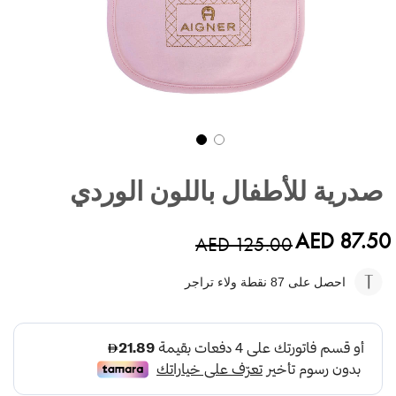
تخطي
إلى
صدرية للأطفال باللون الوردي
بداية
معرض
الصور
AED 87.50
AED 125.00
احصل على 87
نقطة ولاء تراجر