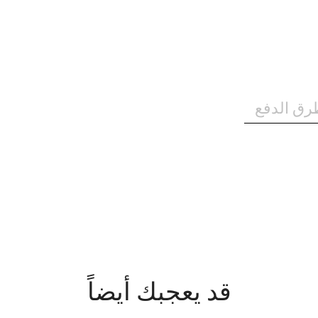
رق الدفع
قد يعجبك أيضاً