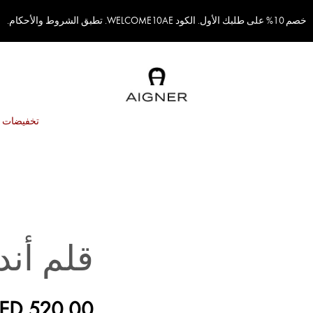
خصم 10% على طلبك الأول. الكود WELCOME10AE. تطبق الشروط والأحكام.
تخفيضات
قلم أند
ED 520.00