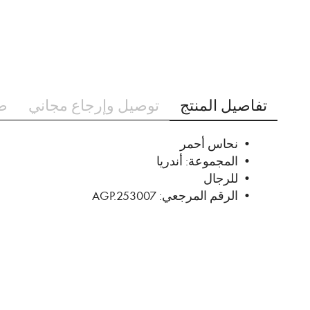
تخطي
إلى
تفاصيل المنتج
توصيل وإرجاع مجاني
ط
بداية
معرض
الصور
• نحاس أحمر
• المجموعة: أندريا
• للرجال
• الرقم المرجعي: AGP.253007