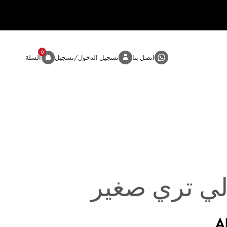
0
المنتج
اتصل بنا
تسجيل الدخول/تسجيل
السلة
لي تري صغير
A