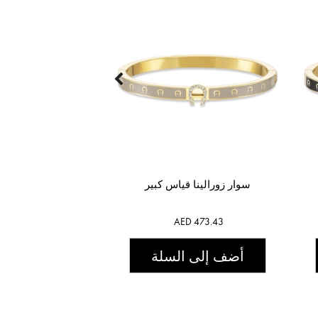
سوار زورالينا قياس كبير
AED 473.43
أضف إلى السلة