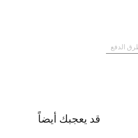
رق الدفع
قد يعجبك أيضاً