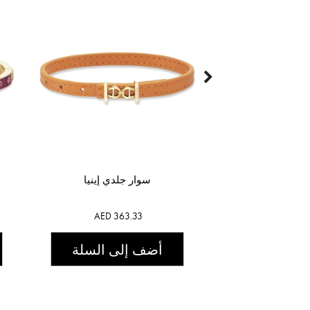
سوار جلدي إينيا
AED 363.33
أضف إلى السلة