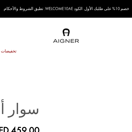
خصم 10% على طلبك الأول. الكود WELCOME10AE. تطبق الشروط والأحكام.
تخفيضات
سوار أ
ED 459.00