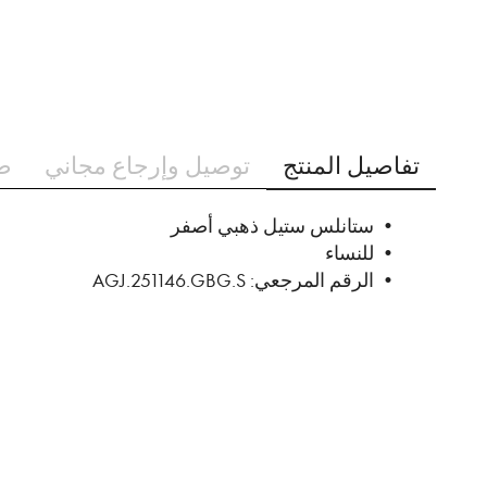
تخطي
إلى
تفاصيل المنتج
توصيل وإرجاع مجاني
ط
بداية
معرض
الصور
• ستانلس ستيل ذهبي أصفر
• للنساء
• الرقم المرجعي: AGJ.251146.GBG.S