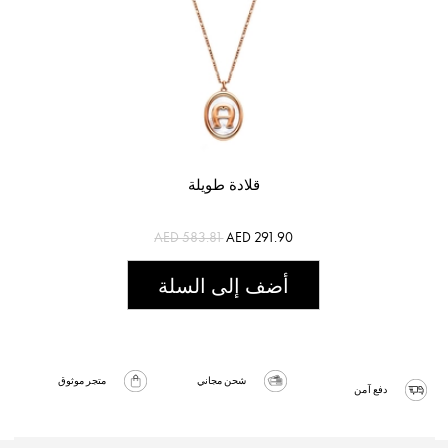
قلادة طويلة
AED 583.81
AED 291.90
أضف إلى السلة