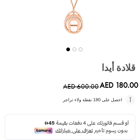
تخطي
إلى
قلادة أيدا
بداية
معرض
الصور
AED 180.00
AED 600.00
احصل على 180
نقطة ولاء تراجر